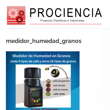
Saltar
al
contenido
Balanzas
Balanzas
electróncas
europeas
medidor_humedad_granos
y
de
alta
automatizacio
tecnología