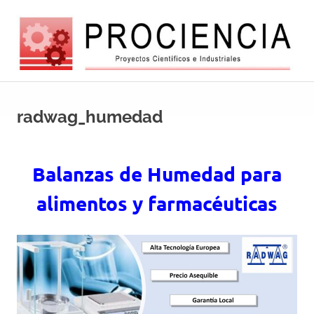
Saltar
al
contenido
Balanzas
Balanzas
electróncas
europeas
radwag_humedad
y
de
alta
automatizacio
tecnología
Balanzas de Humedad para
alimentos y farmacéuticas