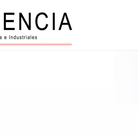
Balanzas
y
automatiz