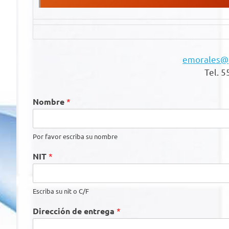
emorales@p
Tel. 
Nombre
*
Por favor escriba su nombre
NIT
*
Escriba su nit o C/F
Dirección de entrega
*