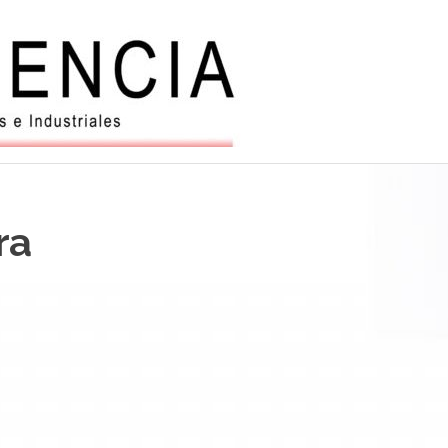
Balanzas
y
automatiz
ra