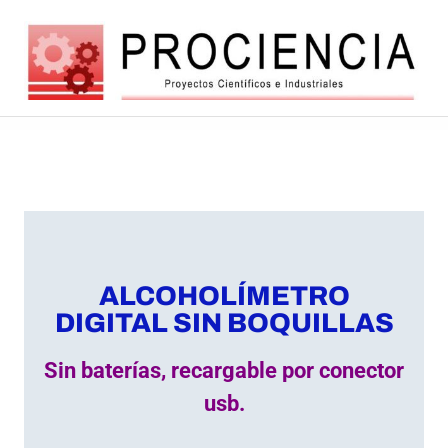
Balanzas
Balanzas
electróncas
europeas
y
de
alta
automatizacio
tecnología
ALCOHOLÍMETRO
DIGITAL SIN BOQUILLAS
Sin baterías, recargable por conector
usb.