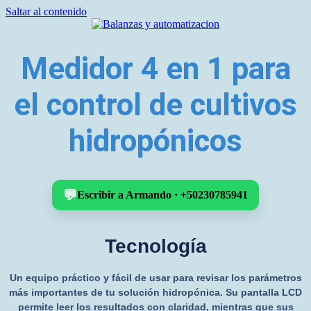
Saltar al contenido
Balanzas
Balanzas
Medidor 4 en 1 para
y
electróncas
automatizacion
europeas
de
el control de cultivos
alta
tecnología
hidropónicos
💬
Escribir a Armando · +50230785941
Tecnología
Un equipo práctico y fácil de usar para revisar los parámetros
más importantes de tu solución hidropónica. Su pantalla LCD
permite leer los resultados con claridad, mientras que sus