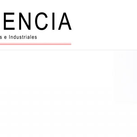
Balanzas
y
automatiz