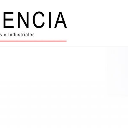
Balanzas
y
automatiz