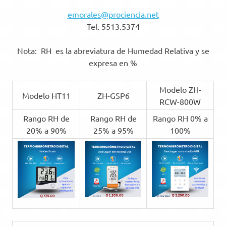
emorales@prociencia.net
Tel. 5513.5374
Nota: RH es la abreviatura de Humedad Relativa y se
expresa en %
Modelo ZH-
Modelo HT11
ZH-GSP6
RCW-800W
Rango RH de
Rango RH de
Rango RH 0% a
20% a 90%
25% a 95%
100%