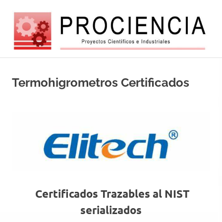
Saltar
al
contenido
Balanzas
Balanzas
electróncas
europeas
Termohigrometros Certificados
y
de
alta
automatizacio
tecnología
Certificados Trazables al NIST
serializados