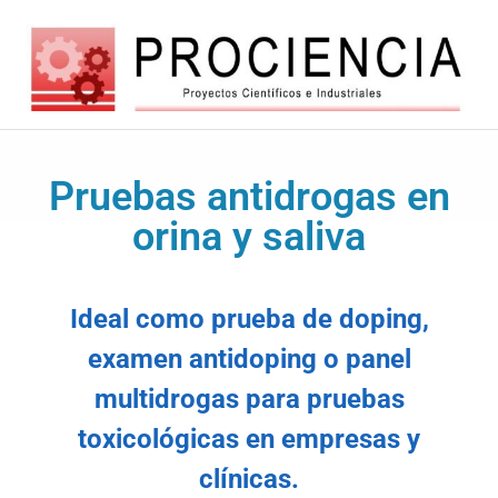
Balanzas
Balanzas
electróncas
europeas
y
Pruebas antidrogas en
de
alta
orina y saliva
automatizacio
tecnología
Ideal como prueba de doping,
examen antidoping o panel
multidrogas para pruebas
toxicológicas en empresas y
clínicas.