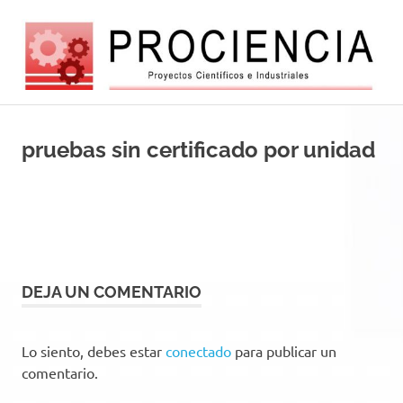
Saltar
al
contenido
Balanzas
Balanzas
electróncas
europeas
pruebas sin certificado por unidad
y
de
alta
automatizacio
tecnología
DEJA UN COMENTARIO
Lo siento, debes estar
conectado
para publicar un
comentario.