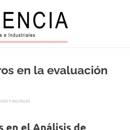
Balanzas
y
automatiz
os en la evaluación
COS Y DIGITALES
 en el Análisis de