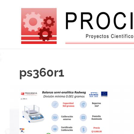
Saltar
al
contenido
Balanzas
electróncas
europeas
de
ps360r1
alta
tecnología