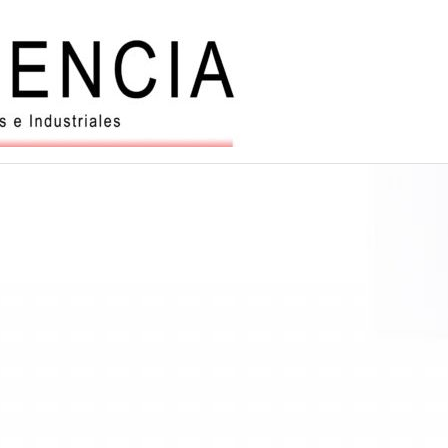
Balanzas
y
automatiz