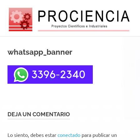
Saltar
al
contenido
Balanzas
Balanzas
electróncas
europeas
whatsapp_banner
y
de
alta
automatizacio
tecnología
DEJA UN COMENTARIO
Lo siento, debes estar
conectado
para publicar un