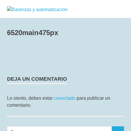
Saltar
Balanzas
al
Balanzas
contenido
electróncas
y
europeas
6520main475px
de
automatizac
alta
tecnología
DEJA UN COMENTARIO
Lo siento, debes estar
conectado
para publicar un
comentario.
Buscar: