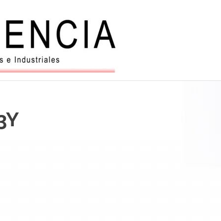
Balanzas
y
automatiz
3Y