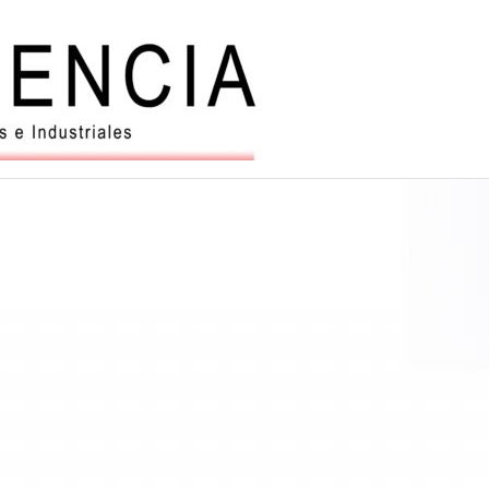
Balanzas
y
automatiz