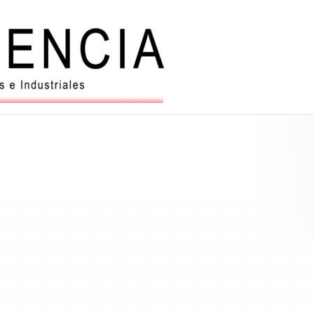
Balanzas
y
automatiz