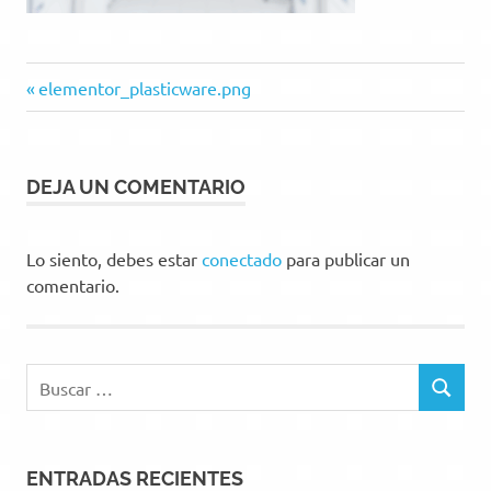
Entrada
Navegación
elementor_plasticware.png
anterior:
de
entradas
DEJA UN COMENTARIO
Lo siento, debes estar
conectado
para publicar un
comentario.
Buscar:
BUSCAR
ENTRADAS RECIENTES